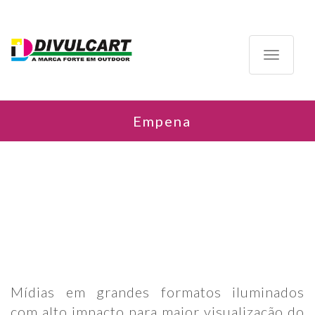
Toggle
navigatio
Empena
Mídias em grandes formatos iluminados
com alto impacto para maior visualização do