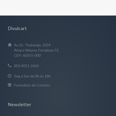
Divulcart
Av. Dr. Theberge, 2059
Álvaro Weyne, Fortaleza-CE
CEP: 60355-000
(85) 4011-2626
Seg a Sex de 8h às 18h
Formulário de Contato
Newsletter