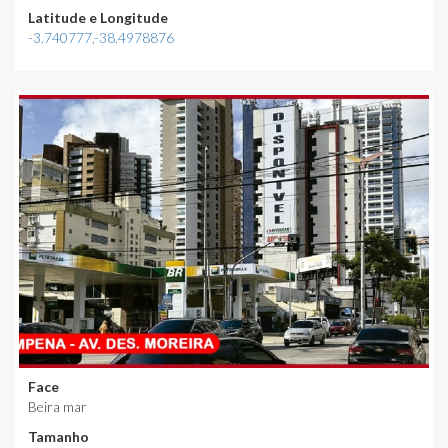
Latitude e Longitude
-3.740777,-38.4978876
Face
Beira mar
Tamanho