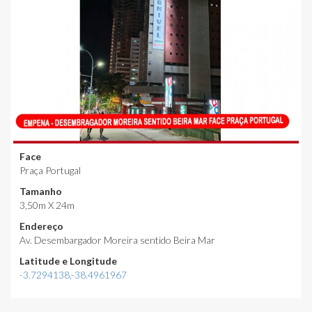
Face
Praça Portugal
Tamanho
3,50m X 24m
Endereço
Av. Desembargador Moreira sentido Beira Mar
Latitude e Longitude
-3.7294138,-38.4961967