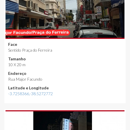
Face
Sentido Praça do Ferreira
Tamanho
10 X 20 m
Endereço
Rua Major Facundo
Latitude e Longitude
-3.7258366,-38.5272772