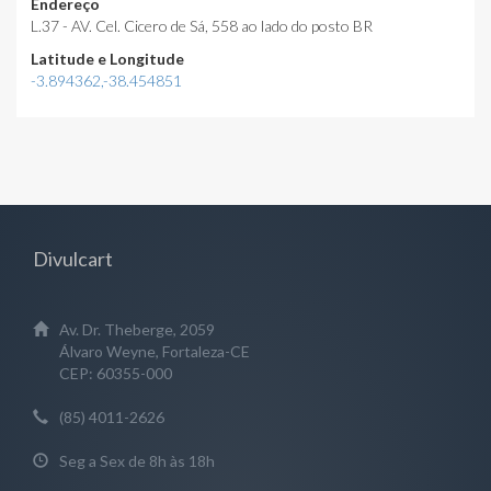
Endereço
L.37 - AV. Cel. Cicero de Sá, 558 ao lado do posto BR
Latitude e Longitude
-3.894362,-38.454851
Divulcart
Av. Dr. Theberge, 2059
Álvaro Weyne, Fortaleza-CE
CEP: 60355-000
(85) 4011-2626
Seg a Sex de 8h às 18h