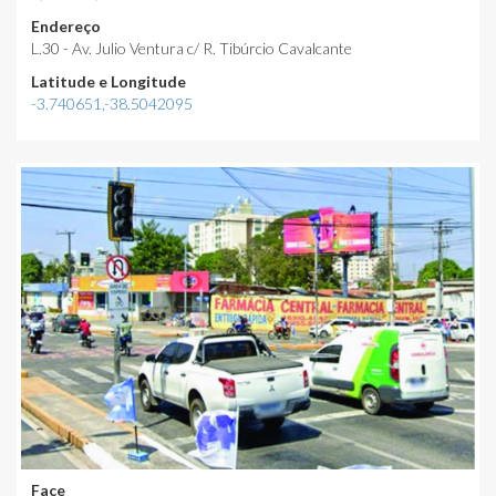
Endereço
L.30 - Av. Julio Ventura c/ R. Tibúrcio Cavalcante
Latitude e Longitude
-3.740651,-38.5042095
Face