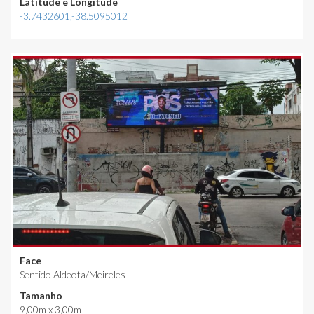
Latitude e Longitude
-3.7432601,-38.5095012
Face
Sentido Aldeota/Meireles
Tamanho
9,00m x 3,00m