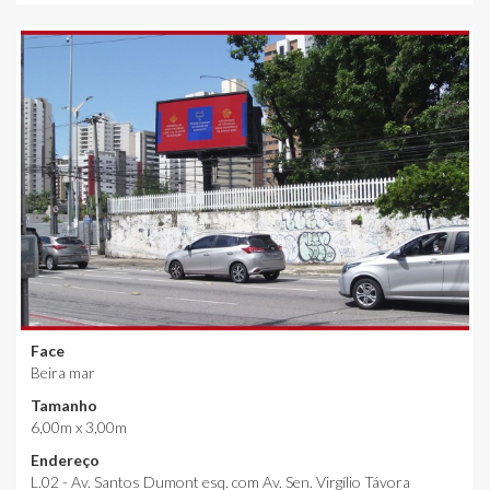
Face
Beira mar
Tamanho
6,00m x 3,00m
Endereço
L.02 - Av. Santos Dumont esq. com Av. Sen. Virgílio Távora