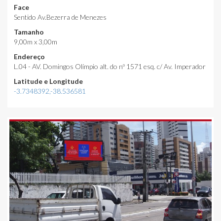
Face
Sentido Av.Bezerra de Menezes
Tamanho
9,00m x 3,00m
Endereço
L.04 - AV. Domingos Olímpio alt. do nº 1571 esq. c/ Av. Imperador
Latitude e Longitude
-3.7348392,-38.536581