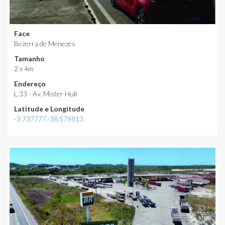
Face
Bezerra de Menezes
Tamanho
2 x 4m
Endereço
L.33 - Av. Mister Hull
Latitude e Longitude
-3.737777,-38.579813