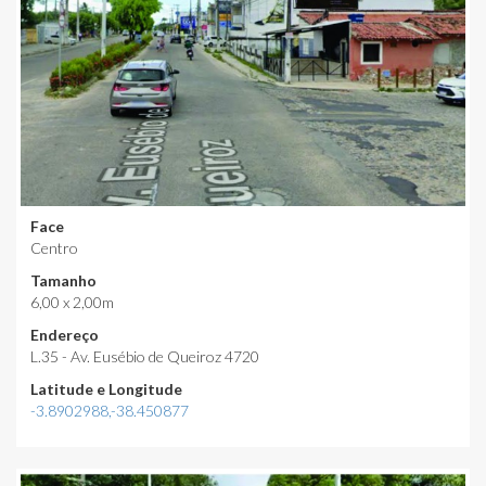
Face
Centro
Tamanho
6,00 x 2,00m
Endereço
L.35 - Av. Eusébio de Queiroz 4720
Latitude e Longitude
-3.8902988,-38.450877