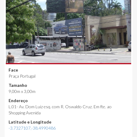
Face
Praça Portugal
Tamanho
9,00m x 3,00m
Endereço
L.01- Av. Dom Luiz esq. com R. Oswaldo Cruz. Em fte. ao
Shopping Avenida
Latitude e Longitude
-3.7327107,-38.4990486