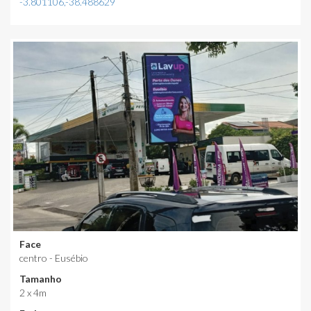
-3.801106,-38.488629
Face
centro - Eusébio
Tamanho
2 x 4m