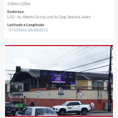
9,00m x 3,00m
Endereço
L.03 - Av. Alberto Sá esq. com Av. Eng. Santana Junior
Latitude e Longitude
-3.7333464,-38.4808235