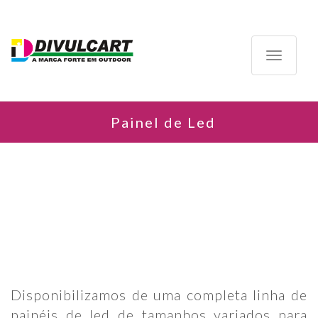
Toggle
navigatio
Painel de Led
Disponibilizamos de uma completa linha de
painéis de led de tamanhos variados para