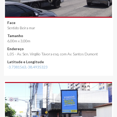
Face
Sentido Beira mar
Tamanho
6,00m x 3,00m
Endereço
L.05 - Av. Sen. Virgílio Távora esq. com Av. Santos Dumont
Latitude e Longitude
-3.7381563,-38.4935323