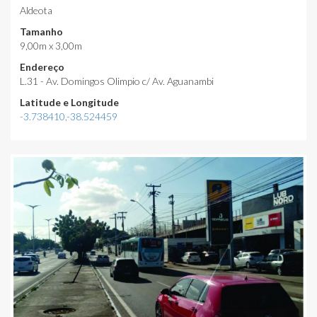
Aldeota
Tamanho
9,00m x 3,00m
Endereço
L.31 - Av. Domingos Olimpio c/ Av. Aguanambi
Latitude e Longitude
-3.738410,-38.524459