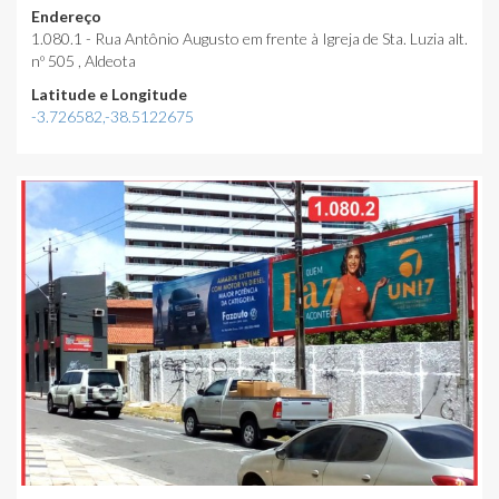
Endereço
1.080.1 - Rua Antônio Augusto em frente à Igreja de Sta. Luzia alt.
nº 505 , Aldeota
Latitude e Longitude
-3.726582,-38.5122675