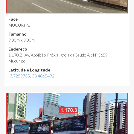
Face
MUCURIPE
Tamanho
9,00m x 3,00m
Endereço
1.170.2 -Av. Abolição Próx.a Igreja da Saúde Alt Nº 3659 ,
Mucuripe
Latitude e Longitude
-3.7259705,-38.4865492