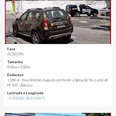
Face
ALDEOTA
Tamanho
9,00m x 3,00m
Endereço
1.080.4 - Rua Antônio Augusto em frente à Igreja de Sta. Luzia alt
Nº 505 , Aldeota
Latitude e Longitude
-3.726582,-38.5122675