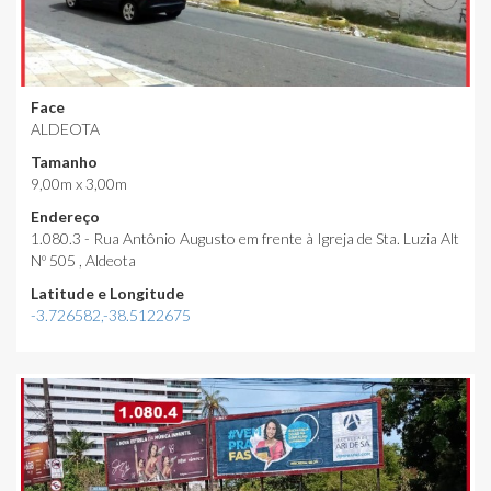
Face
ALDEOTA
Tamanho
9,00m x 3,00m
Endereço
1.080.3 - Rua Antônio Augusto em frente à Igreja de Sta. Luzia Alt
Nº 505 , Aldeota
Latitude e Longitude
-3.726582,-38.5122675