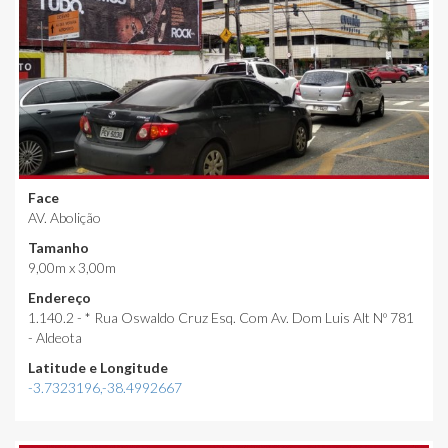
Face
AV. Abolição
Tamanho
9,00m x 3,00m
Endereço
1.140.2 - * Rua Oswaldo Cruz Esq. Com Av. Dom Luis Alt Nº 781
- Aldeota
Latitude e Longitude
-3.7323196,-38.4992667