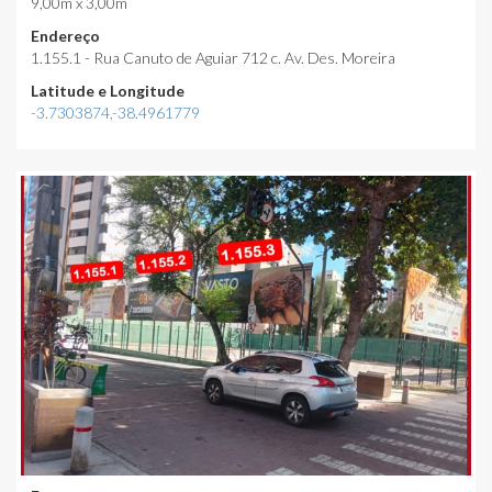
9,00m x 3,00m
Endereço
1.155.1 - Rua Canuto de Aguiar 712 c. Av. Des. Moreira
Latitude e Longitude
-3.7303874,-38.4961779