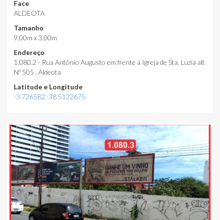
Face
ALDEOTA
Tamanho
9,00m x 3,00m
Endereço
1.080.2 - Rua Antônio Augusto em frente à Igreja de Sta. Luzia alt
Nº 505 , Aldeota
Latitude e Longitude
-3.726582,-38.5122675