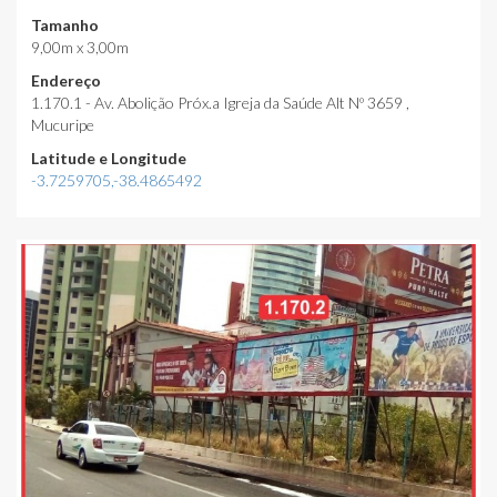
Tamanho
9,00m x 3,00m
Endereço
1.170.1 - Av. Abolição Próx.a Igreja da Saúde Alt Nº 3659 ,
Mucuripe
Latitude e Longitude
-3.7259705,-38.4865492