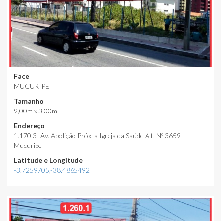
Face
MUCURIPE
Tamanho
9,00m x 3,00m
Endereço
1.170.3 -Av. Abolição Próx. a Igreja da Saúde Alt. Nº 3659 ,
Mucuripe
Latitude e Longitude
-3.7259705,-38.4865492