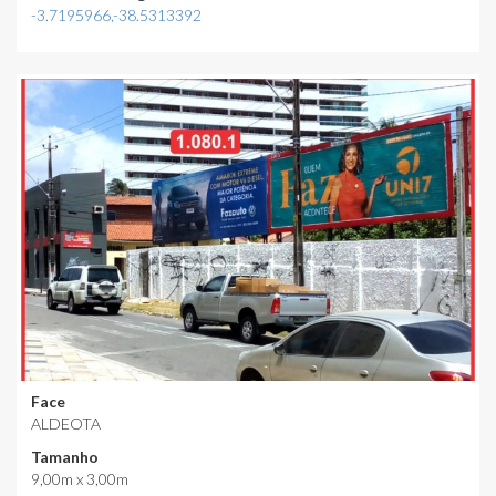
-3.7195966,-38.5313392
Face
ALDEOTA
Tamanho
9,00m x 3,00m