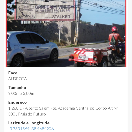
Face
ALDEOTA
Tamanho
9,00m x 3,00m
Endereço
1.260.1 - Alberto Sá em Fte. Academia Central do Corpo Alt Nº
300 , Praia do Futuro
Latitude e Longitude
-3.7331564,-38.4684206