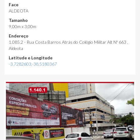
Face
ALDEOTA
Tamanho
9,00m x 3,00m
Endereço
1.085.2 - Rua Costa Barros Atrás do Colégio Militar Alt Nº 663 ,
Aldeota
Latitude e Longitude
-3.7282603,-38.5180367