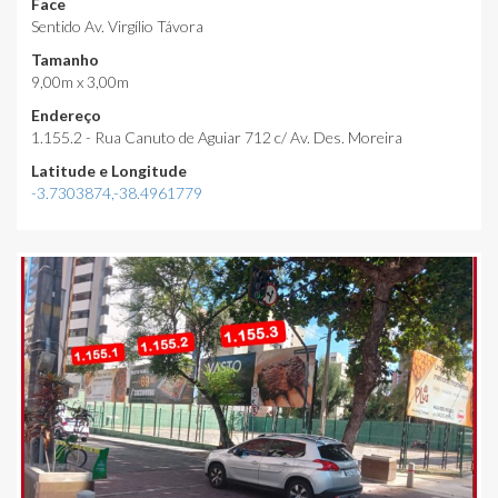
Face
Sentido Av. Virgílio Távora
Tamanho
9,00m x 3,00m
Endereço
1.155.2 - Rua Canuto de Aguiar 712 c/ Av. Des. Moreira
Latitude e Longitude
-3.7303874,-38.4961779