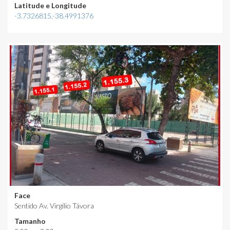
Latitude e Longitude
-3.7326815,-38.4991376
Face
Sentido Av. Virgílio Távora
Tamanho