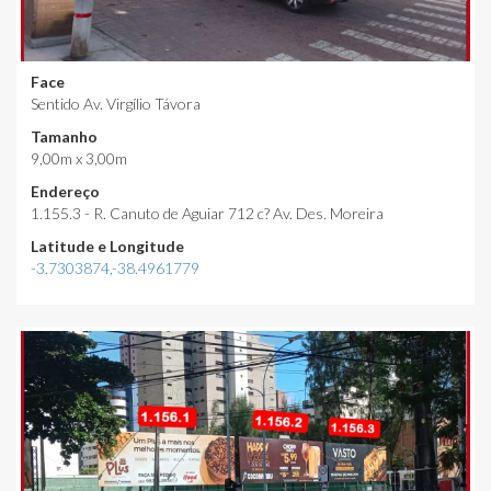
Face
Sentido Av. Virgílio Távora
Tamanho
9,00m x 3,00m
Endereço
1.155.3 - R. Canuto de Aguiar 712 c? Av. Des. Moreira
Latitude e Longitude
-3.7303874,-38.4961779