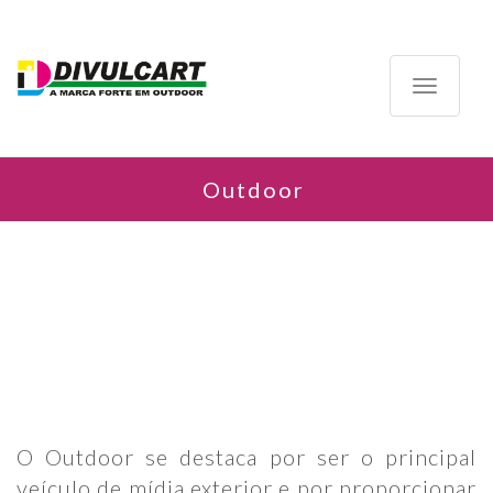
Toggle
navigatio
Outdoor
O Outdoor se destaca por ser o principal
veículo de mídia exterior e por proporcionar