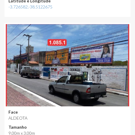
Latitude e Longitude
-3.726582,-38.5122675
Face
ALDEOTA
Tamanho
9,00m x 3,00m